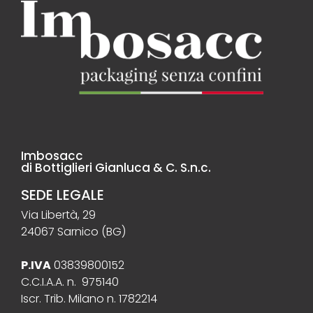
Imbosacc
di Bottiglieri Gianluca & C. S.n.c.
SEDE LEGALE
Via Libertà, 29
24067 Sarnico (BG)
P.IVA
03839800152
C.C.I.A.A. n. 975140
Iscr. Trib. Milano n. 1782214