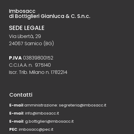
Imbosacc
di Bottiglieri Gianluca & C. S.n.c.
SEDE LEGALE
Via Libertà, 29
24067 Sarnico (BG)
P.IVA
03839800152
C.C.I.A.A. n. 975140
Iscr. Trib. Milano n. 1782214
Contatti
E-mail
amministrazione: segreteria@imbosacc.it
E-mail
: info@imbosacc.it
E-mail
: g.bottiglieri@imbosacc.it
PEC
: imbosacc@pec.it