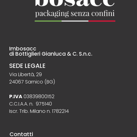
Imbosacc
di Bottiglieri Gianluca & C. S.n.c.
SEDE LEGALE
Via Libertà, 29
24067 Sarnico (BG)
P.IVA
03839800152
C.C.I.A.A. n. 975140
Iscr. Trib. Milano n. 1782214
Contatti