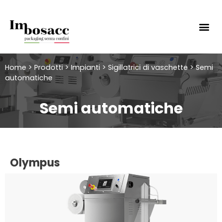
Home
>
Prodotti
>
Impianti
>
Sigillatrici di vaschette
>
Semi
automatiche
Semi automatiche
Olympus