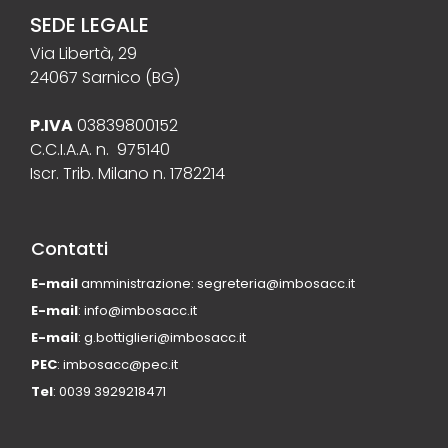
SEDE LEGALE
Via Libertà, 29
24067 Sarnico (BG)
P.IVA
03839800152
C.C.I.A.A. n. 975140
Iscr. Trib. Milano n. 1782214
Contatti
E-mail
amministrazione: segreteria@imbosacc.it
E-mail
: info@imbosacc.it
E-mail
: g.bottiglieri@imbosacc.it
PEC
: imbosacc@pec.it
Tel
: 0039 3929218471